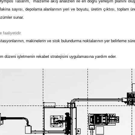
lympos Tasarım, m
alzeme akış analizleri ile en doğru yerleşim planını oluş
M
akina sayısı, depolama alanlarının yeri ve boyutu, üretim çıktısı, toplam ür
zümler sunar.
e faaliyetidir.
ş istasyonlarının, makinelerin ve stok bulundurma noktalarının yer belirleme s
eşim düzeni işletmenin rekabet stratejisini uygulamasına yardım eder.