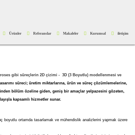
Ürünler
Referanslar
Makaleler
Kurumsal
iletişim
roses
gibi süreçlerin 2D çizimi - 3D (3 Boyutlu) modellenmesi ve
 tasarımı süreci; üretim miktarlarına, ürün ve süreç çözümlemelerine,
ününden bölüm özeline giden, geniş bir amaçlar yelpazesini gözeten,
nlayışla kapsamlı hizmetler sunar.
 üç boyutlu ortamda tasarlamak ve mühendislik analizlerini yapmak üzere