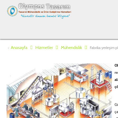
Anasayfa
Hizmetler
Mühendislik
Fabrika yerleşim p
O
r
al
çö
Gü
ç