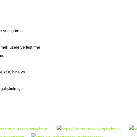
te yerleştirme
bilmek üzere yerleştirme
irme
üktür, bina vs.
liştirilmiştir.