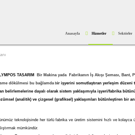
Anasayfa
Hizmetler
Sektörler
lanı
LYMPOS TASARIM
Bir Makina yada
Fabrikanın İş Akışı
Şeması,
Bant,
P
esme dökülmesi bu bağlamda
ir işyerini somutlaştıran yerleşim düzeni
b
an belirlemelerine dayalı olarak sistem yaklaşımıyla işyeri/fabrika büt
zümsel (analitik) ve çizgesel (grafiksel) yaklaşımları bütünleştiren bir a
nümüz teknolojisinde her türlü fabrika ve üretim sistemini hızlı ve kolayca
alıştırmak mümkündür.