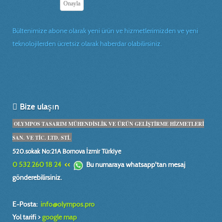
Bültenimize abone olarak yeni ürün ve hizmetlerimizden ve yeni
teknolojilerden ücretsiz olarak haberdar olabilirsiniz.
Bize ulaşın
OLYMPOS TASARIM MÜHENDİSLİK VE ÜRÜN GELİŞTİRME HİZMETLERİ
SAN. VE TİC. LTD. STİ.
520.sokak No:21A Bornova İzmir Türkiye
0 532 260 18 24
<<
Bu numaraya whatsapp'tan mesaj
gönderebilirsiniz.
E-Posta:
info@olympos.pro
Yol tarifi >
google map