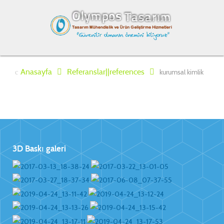
Anasayfa
Referanslar||references
kurumsal kimlik
3D Baskı galeri