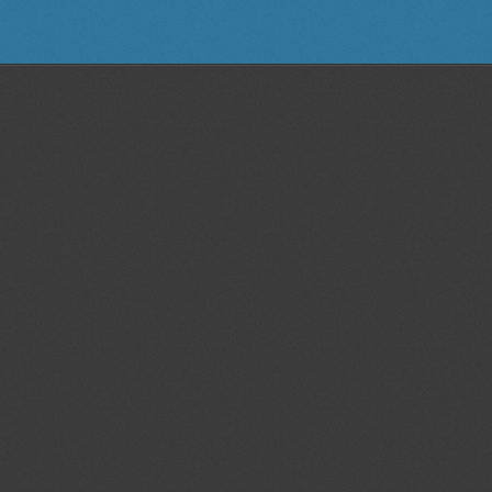
mühendis, design, engineer, dizayn, plan, proje, model, makina, alet,
tasarım, modifiye, makine, teknik, resim, çizim, otomasyon, tarım makinaları
tasarımı,statik,dinamik,plan,proje,kalıp,teknik resim,3D scanner, 3D tarama,
3 boyutlu tarama, teknik ressam,imalat resmi, prototip tasarım, fabrika,
yerleşim, cad,cam, CNC, dik, işlem, merkezi, solidworks,solidcam,
autocad,rapidform, özel,ders, bornova, izmir, web,site, tasarım,grafik,
tasarım,katı, modelleme, yüzey, modelleme, relief, heykel, rölyef,
çalışmaları, sheet, metal,kesit, patent,faydalı model, endüstriyel,
tasarım,İZMİR, BORNOVA , tırmık , tarım,makinaları, teknoloji, sıra,döner,
mibzer, seramik rölyef, çizimler, teknik, resim, antet, seramik, alçı, kalıp,
model, sira, teknik, çizimler, teknik, çizimleri, bilgisayarlı,tarasım,ve,
üretim,çizimleri, fabrika, modifiye,''imalat resmi'',en, büyük,
mask,antet,anted, yapımı,ihale, alan, tarama, buca, rölyef, endüstriyel,
endüstriel, patent, tescil, hidrolik,sistem, tasarımı, mühendislik, hesap,
hesapları, dünya, maket, maketi, olympos, coffee, machine,dev, kiosk, kiosk