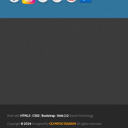
mühendis, design, engineer, dizayn, plan, proje, model, makina, alet, tasarım
boyutlu tarama, teknik ressam,imalat resmi, prototip tasarım, fabrika, yerleş
yüzey, modelleme, relief, heykel, rölyef, çalışmaları, sheet, metal,kesit, pate
antet, seramik, alçı, kalıp, model, sira, teknik, çizimler, teknik, çizimleri, bilg
endüstriel, patent, tescil, hidrolik,sistem, tasarımı, mühendislik, hesap, hes
modelleme izmir,3 boyutlu teknik resim çizimi izmir,
İzmir prototip | İzmir tasarım |3d katı ve yüzey modelleme İzmir|3d baskı İzmi
boyutlu yazıcı İzmir|3d prototip baskı İzmir |3d printer İzmir |İzmir prototip 
tasarım |3d katı ve yüzey modelleme İzmir|3d baskı İzmir|3 boyutlu yazıcı İzm
prototip baskı İzmir |3d printer İzmir |İzmir prototip | İzmir tasarım |3d katı
modelleme İzmir|
Built with
HTML5
|
CSS3
|
Bootstrap
|
Web 2.0
Based Technology
Copyright
© 2024
Designed By
OLYMPOS TASARIM
All rights reserved.