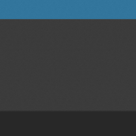
ı,statik,dinamik,plan,proje,kalıp,teknik resim,3D scanner, 3D tarama, 3
 özel,ders, bornova, izmir, web,site, tasarım,grafik, tasarım,katı, modelleme,
ı, teknoloji, sıra,döner, mibzer, seramik rölyef, çizimler, teknik, resim,
, mask,antet,anted, yapımı,ihale, alan, tarama, buca, rölyef, endüstriyel,
mı, tasarımları, değişiklik, modifikasyon,3 boyutlu scanner,3b tasarım
otip | İzmir tasarım |3d katı ve yüzey modelleme İzmir|3d baskı İzmir|3
cı İzmir|3d prototip baskı İzmir |3d printer İzmir |İzmir prototip | İzmir
3d katı ve yüzey modelleme İzmir|3d baskı İzmir|3 boyutlu yazıcı İzmir|3d
kı İzmir |3d printer İzmir |İzmir prototip | İzmir tasarım |3d katı ve yüzey