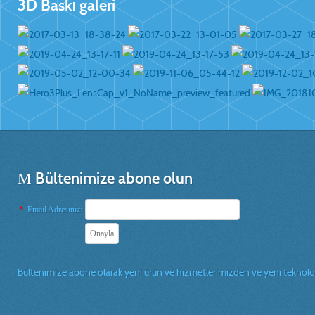
3D Baskı galeri
Bültenimize abone olun
*
Email Adresiniz:
Bültenimize abone olarak yeni ürün ve hizmetlerimizden ve yeni teknolojil