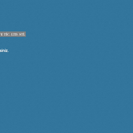
TİC. LTD. STİ.
iniz.