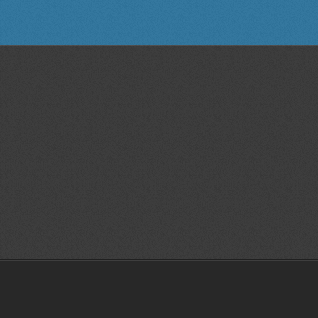
, modifiye, makine, teknik, resim, çizim, otomasyon, tarım makinaları tasarım
im, cad,cam, CNC, dik, işlem, merkezi, solidworks,solidcam, autocad,rapidform,
nt,faydalı model, endüstriyel, tasarım,İZMİR, BORNOVA , tırmık , tarım,makinalar
isayarlı,tarasım,ve, üretim,çizimleri, fabrika, modifiye,''imalat resmi'',en, büyük
apları, dünya, maket, maketi, olympos, coffee, machine,dev, kiosk, kiosk tasarı
r|3 boyutlu yazıcı İzmir|3d prototip baskı İzmir |3d printer İzmir |İzmir prot
| İzmir tasarım |3d katı ve yüzey modelleme İzmir|3d baskı İzmir|3 boyutlu yazı
ir|3d prototip baskı İzmir |3d printer İzmir |İzmir prototip | İzmir tasarım |
 ve yüzey modelleme İzmir|3d baskı İzmir|3 boyutlu yazıcı İzmir|3d prototip bas