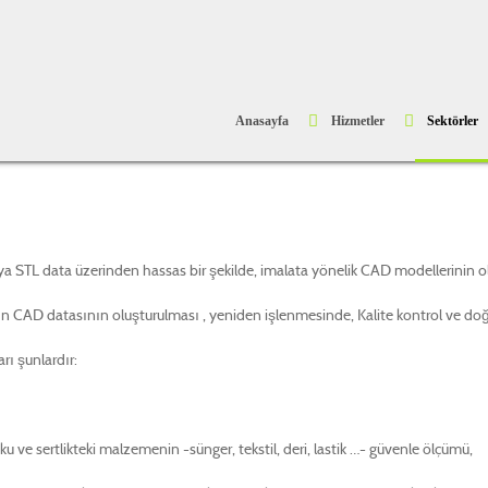
Anasayfa
Hizmetler
Sektörler
ya STL data üzerinden hassas bir şekilde, imalata yönelik CAD modellerinin ol
ın CAD datasının oluşturulması , yeniden işlenmesinde, Kalite kontrol ve do
rı şunlardır:
 ve sertlikteki malzemenin -sünger, tekstil, deri, lastik …- güvenle ölçümü,