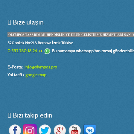
Bize ulaşın
OLYMPOS TASARIM MÜHENDİSLİK VE ÜRÜN GELİŞTİRME HİZMETLERİ SAN. VE 
520.sokak No:21A Bornova İzmir Türkiye
0 532 260 18 24
<<
Bu numaraya whatsapp'tan mesaj gönderebilirs
E-Posta:
info@olympos.pro
Yol tarifi >
google map
Bizi takip edin