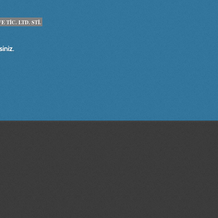
TİC. LTD. STİ.
iniz.
, modifiye, makine, teknik, resim, çizim, otomasyon, tarım makinaları tasarım
im, cad,cam, CNC, dik, işlem, merkezi, solidworks,solidcam, autocad,rapidform,
nt,faydalı model, endüstriyel, tasarım,İZMİR, BORNOVA , tırmık , tarım,makinalar
isayarlı,tarasım,ve, üretim,çizimleri, fabrika, modifiye,''imalat resmi'',en, büyük
apları, dünya, maket, maketi, olympos, coffee, machine,dev, kiosk, kiosk tasarı
r|3 boyutlu yazıcı İzmir|3d prototip baskı İzmir |3d printer İzmir |İzmir prot
| İzmir tasarım |3d katı ve yüzey modelleme İzmir|3d baskı İzmir|3 boyutlu yazı