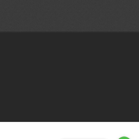
3d katı ve yüzey modelleme İzmir|3d baskı İzmir|3 boyutlu yazıcı İzmir|3d
kı İzmir |3d printer İzmir |İzmir prototip | İzmir tasarım |3d katı ve yüzey