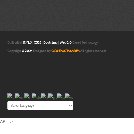
tasarım |3d katı ve yüzey modelleme İzmir|3d baskı İzmir|3 boyutlu yazıcı İzm
prototip baskı İzmir |3d printer İzmir |İzmir prototip | İzmir tasarım |3d katı
modelleme İzmir|
Built with
HTML5
|
CSS3
|
Bootstrap
|
Web 2.0
Based Technology
Copyright
© 2024
Designed By
OLYMPOS TASARIM
All rights reserved.
API –>