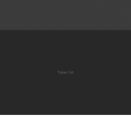
ir|3d prototip baskı İzmir |3d printer İzmir |İzmir prototip | İzmir tasarım |
 ve yüzey modelleme İzmir|3d baskı İzmir|3 boyutlu yazıcı İzmir|3d prototip bas
Yukarı Git