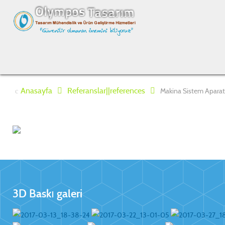
Anasayfa
Referanslar||references
Makina Sistem Aparat
3D Baskı galeri