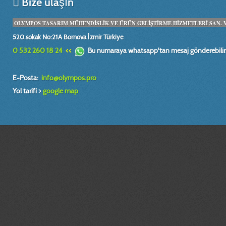
Bize ulaşın
OLYMPOS TASARIM MÜHENDİSLİK VE ÜRÜN GELİŞTİRME HİZMETLERİ SAN. VE 
520.sokak No:21A Bornova İzmir Türkiye
0 532 260 18 24
<<
Bu numaraya whatsapp'tan mesaj gönderebilirs
E-Posta:
info@olympos.pro
Yol tarifi >
google map
mühendis, design, engineer, dizayn, plan, proje, model, makina, alet, tasarım
boyutlu tarama, teknik ressam,imalat resmi, prototip tasarım, fabrika, yerleş
yüzey, modelleme, relief, heykel, rölyef, çalışmaları, sheet, metal,kesit, pate
antet, seramik, alçı, kalıp, model, sira, teknik, çizimler, teknik, çizimleri, bilg
endüstriel, patent, tescil, hidrolik,sistem, tasarımı, mühendislik, hesap, hes
modelleme izmir,3 boyutlu teknik resim çizimi izmir,
İzmir prototip | İzmir tasarım |3d katı ve yüzey modelleme İzmir|3d baskı İzmi
boyutlu yazıcı İzmir|3d prototip baskı İzmir |3d printer İzmir |İzmir prototip 