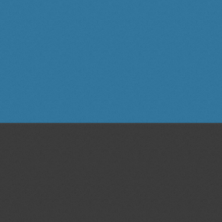
ı,statik,dinamik,plan,proje,kalıp,teknik resim,3D scanner, 3D tarama, 3
 özel,ders, bornova, izmir, web,site, tasarım,grafik, tasarım,katı, modelleme,
ı, teknoloji, sıra,döner, mibzer, seramik rölyef, çizimler, teknik, resim,
, mask,antet,anted, yapımı,ihale, alan, tarama, buca, rölyef, endüstriyel,
mı, tasarımları, değişiklik, modifikasyon,3 boyutlu scanner,3b tasarım
otip | İzmir tasarım |3d katı ve yüzey modelleme İzmir|3d baskı İzmir|3
cı İzmir|3d prototip baskı İzmir |3d printer İzmir |İzmir prototip | İzmir