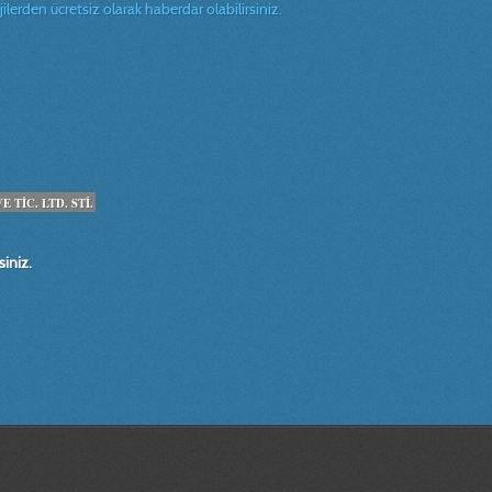
erden ücretsiz olarak haberdar olabilirsiniz.
TİC. LTD. STİ.
iniz.
, modifiye, makine, teknik, resim, çizim, otomasyon, tarım makinaları tasarım
im, cad,cam, CNC, dik, işlem, merkezi, solidworks,solidcam, autocad,rapidform,