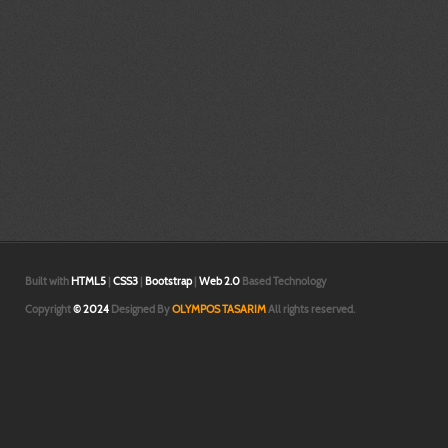
yüzey, modelleme, relief, heykel, rölyef, çalışmaları, sheet, metal,kesit, pate
antet, seramik, alçı, kalıp, model, sira, teknik, çizimler, teknik, çizimleri, bilg
endüstriel, patent, tescil, hidrolik,sistem, tasarımı, mühendislik, hesap, hes
modelleme izmir,3 boyutlu teknik resim çizimi izmir,
İzmir prototip | İzmir tasarım |3d katı ve yüzey modelleme İzmir|3d baskı İzmi
boyutlu yazıcı İzmir|3d prototip baskı İzmir |3d printer İzmir |İzmir prototip 
tasarım |3d katı ve yüzey modelleme İzmir|3d baskı İzmir|3 boyutlu yazıcı İzm
prototip baskı İzmir |3d printer İzmir |İzmir prototip | İzmir tasarım |3d katı
modelleme İzmir|
Built with
HTML5
|
CSS3
|
Bootstrap
|
Web 2.0
Based Technology
Copyright
© 2024
Designed By
OLYMPOS TASARIM
All rights reserved.