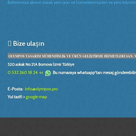
Bültenimize abone olarak yeni ürün ve hizmetlerimizden ve yeni teknolojil
Bize ulaşın
OLYMPOS TASARIM MÜHENDİSLİK VE ÜRÜN GELİŞTİRME HİZMETLERİ SAN. VE 
520.sokak No:21A Bornova İzmir Türkiye
0 532 260 18 24
<<
Bu numaraya whatsapp'tan mesaj gönderebilirs
E-Posta:
info@olympos.pro
Yol tarifi >
google map
mühendis, design, engineer, dizayn, plan, proje, model, makina, alet, tasarım
boyutlu tarama, teknik ressam,imalat resmi, prototip tasarım, fabrika, yerleş