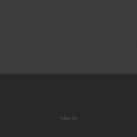
nt,faydalı model, endüstriyel, tasarım,İZMİR, BORNOVA , tırmık , tarım,makinalar
isayarlı,tarasım,ve, üretim,çizimleri, fabrika, modifiye,''imalat resmi'',en, büyük
apları, dünya, maket, maketi, olympos, coffee, machine,dev, kiosk, kiosk tasarı
r|3 boyutlu yazıcı İzmir|3d prototip baskı İzmir |3d printer İzmir |İzmir prot
| İzmir tasarım |3d katı ve yüzey modelleme İzmir|3d baskı İzmir|3 boyutlu yazı
ir|3d prototip baskı İzmir |3d printer İzmir |İzmir prototip | İzmir tasarım |
 ve yüzey modelleme İzmir|3d baskı İzmir|3 boyutlu yazıcı İzmir|3d prototip bas
Yukarı Git