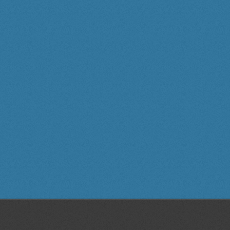
ı,statik,dinamik,plan,proje,kalıp,teknik resim,3D scanner, 3D tarama, 3
 özel,ders, bornova, izmir, web,site, tasarım,grafik, tasarım,katı, modelleme,