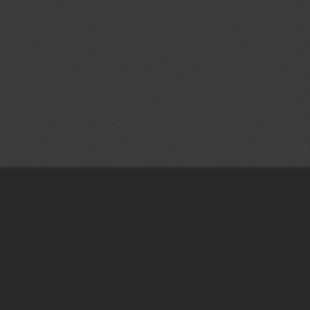
ı, teknoloji, sıra,döner, mibzer, seramik rölyef, çizimler, teknik, resim,
, mask,antet,anted, yapımı,ihale, alan, tarama, buca, rölyef, endüstriyel,
mı, tasarımları, değişiklik, modifikasyon,3 boyutlu scanner,3b tasarım
otip | İzmir tasarım |3d katı ve yüzey modelleme İzmir|3d baskı İzmir|3
cı İzmir|3d prototip baskı İzmir |3d printer İzmir |İzmir prototip | İzmir
3d katı ve yüzey modelleme İzmir|3d baskı İzmir|3 boyutlu yazıcı İzmir|3d
kı İzmir |3d printer İzmir |İzmir prototip | İzmir tasarım |3d katı ve yüzey