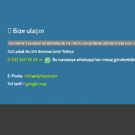
Bize ulaşın
OLYMPOS TASARIM MÜHENDİSLİK VE ÜRÜN GELİŞTİRME HİZMETLERİ SAN. VE 
520.sokak No:21A Bornova İzmir Türkiye
0 532 260 18 24
<<
Bu numaraya whatsapp'tan mesaj gönderebilirs
E-Posta:
info@olympos.pro
Yol tarifi >
google map
mühendis, design, engineer, dizayn, plan, proje, model, makina, alet, tasarım
boyutlu tarama, teknik ressam,imalat resmi, prototip tasarım, fabrika, yerleş
yüzey, modelleme, relief, heykel, rölyef, çalışmaları, sheet, metal,kesit, pate
antet, seramik, alçı, kalıp, model, sira, teknik, çizimler, teknik, çizimleri, bilg