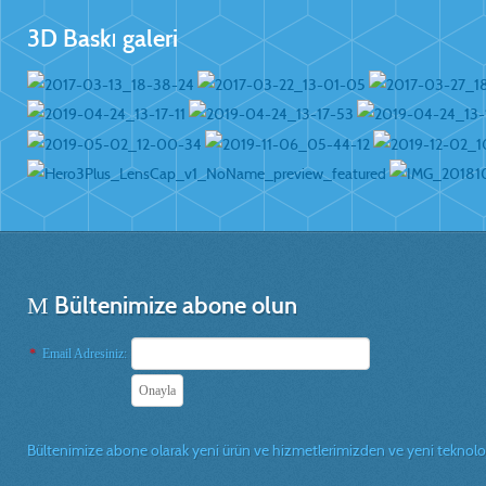
3D Baskı galeri
Bültenimize abone olun
*
Email Adresiniz:
Bültenimize abone olarak yeni ürün ve hizmetlerimizden ve yeni teknolojil