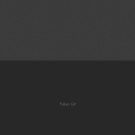
apları, dünya, maket, maketi, olympos, coffee, machine,dev, kiosk, kiosk tasarı
r|3 boyutlu yazıcı İzmir|3d prototip baskı İzmir |3d printer İzmir |İzmir prot
| İzmir tasarım |3d katı ve yüzey modelleme İzmir|3d baskı İzmir|3 boyutlu yazı
ir|3d prototip baskı İzmir |3d printer İzmir |İzmir prototip | İzmir tasarım |
 ve yüzey modelleme İzmir|3d baskı İzmir|3 boyutlu yazıcı İzmir|3d prototip bas
Yukarı Git