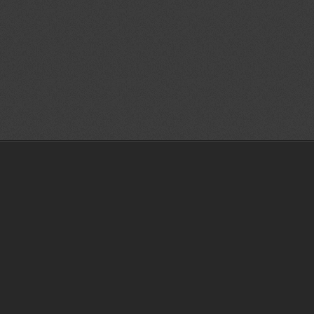
mı, tasarımları, değişiklik, modifikasyon,3 boyutlu scanner,3b tasarım
otip | İzmir tasarım |3d katı ve yüzey modelleme İzmir|3d baskı İzmir|3
cı İzmir|3d prototip baskı İzmir |3d printer İzmir |İzmir prototip | İzmir
3d katı ve yüzey modelleme İzmir|3d baskı İzmir|3 boyutlu yazıcı İzmir|3d
kı İzmir |3d printer İzmir |İzmir prototip | İzmir tasarım |3d katı ve yüzey