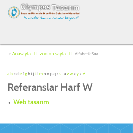
Anasayfa
zoo ön sayfa
Alfabetik Sıra
a
b
c
d
e
f
g
h
i
j
k
l
m
n
o
p
q
r
s
t
u
v
w
x
y
z
#
Referanslar Harf W
Web tasarım