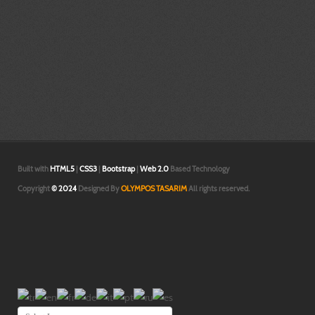
endüstriel, patent, tescil, hidrolik,sistem, tasarımı, mühendislik, hesap, hes
modelleme izmir,3 boyutlu teknik resim çizimi izmir,
İzmir prototip | İzmir tasarım |3d katı ve yüzey modelleme İzmir|3d baskı İzmi
boyutlu yazıcı İzmir|3d prototip baskı İzmir |3d printer İzmir |İzmir prototip 
tasarım |3d katı ve yüzey modelleme İzmir|3d baskı İzmir|3 boyutlu yazıcı İzm
prototip baskı İzmir |3d printer İzmir |İzmir prototip | İzmir tasarım |3d katı
modelleme İzmir|
Built with
HTML5
|
CSS3
|
Bootstrap
|
Web 2.0
Based Technology
Copyright
© 2024
Designed By
OLYMPOS TASARIM
All rights reserved.