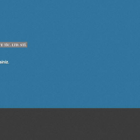
TİC. LTD. STİ.
iniz.
, modifiye, makine, teknik, resim, çizim, otomasyon, tarım makinaları tasarım
im, cad,cam, CNC, dik, işlem, merkezi, solidworks,solidcam, autocad,rapidform,
nt,faydalı model, endüstriyel, tasarım,İZMİR, BORNOVA , tırmık , tarım,makinalar
isayarlı,tarasım,ve, üretim,çizimleri, fabrika, modifiye,''imalat resmi'',en, büyük