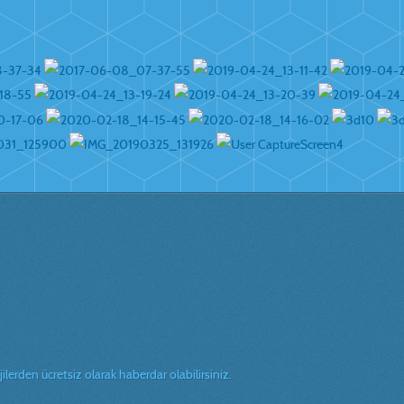
erden ücretsiz olarak haberdar olabilirsiniz.