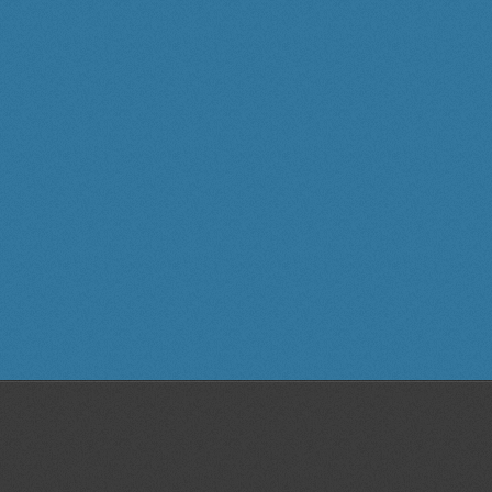
ı,statik,dinamik,plan,proje,kalıp,teknik resim,3D scanner, 3D tarama, 3
 özel,ders, bornova, izmir, web,site, tasarım,grafik, tasarım,katı, modelleme,
ı, teknoloji, sıra,döner, mibzer, seramik rölyef, çizimler, teknik, resim,
, mask,antet,anted, yapımı,ihale, alan, tarama, buca, rölyef, endüstriyel,