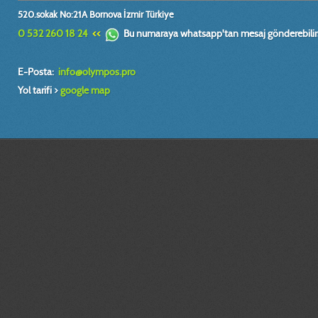
520.sokak No:21A Bornova İzmir Türkiye
0 532 260 18 24
<<
Bu numaraya whatsapp'tan mesaj gönderebilirs
E-Posta:
info@olympos.pro
Yol tarifi >
google map
mühendis, design, engineer, dizayn, plan, proje, model, makina, alet, tasarım
boyutlu tarama, teknik ressam,imalat resmi, prototip tasarım, fabrika, yerleş
yüzey, modelleme, relief, heykel, rölyef, çalışmaları, sheet, metal,kesit, pate
antet, seramik, alçı, kalıp, model, sira, teknik, çizimler, teknik, çizimleri, bilg
endüstriel, patent, tescil, hidrolik,sistem, tasarımı, mühendislik, hesap, hes
modelleme izmir,3 boyutlu teknik resim çizimi izmir,
İzmir prototip | İzmir tasarım |3d katı ve yüzey modelleme İzmir|3d baskı İzmi
boyutlu yazıcı İzmir|3d prototip baskı İzmir |3d printer İzmir |İzmir prototip 
tasarım |3d katı ve yüzey modelleme İzmir|3d baskı İzmir|3 boyutlu yazıcı İzm
prototip baskı İzmir |3d printer İzmir |İzmir prototip | İzmir tasarım |3d katı