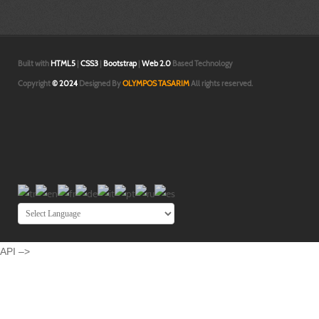
modelleme İzmir|
Built with
HTML5
|
CSS3
|
Bootstrap
|
Web 2.0
Based Technology
Copyright
© 2024
Designed By
OLYMPOS TASARIM
All rights reserved.
API –>