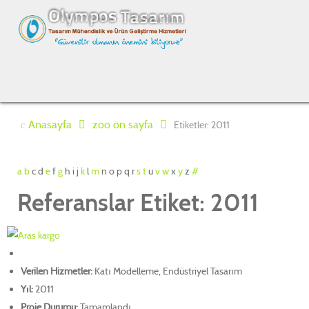
Anasayfa
zoo ön sayfa
Etiketler: 2011
a
b
c
d
e
f
g
h
i
j
k
l
m
n
o
p
q
r
s
t
u
v
w
x
y
z
#
Referanslar Etiket: 2011
Verilen Hizmetler:
Katı Modelleme, Endüstriyel Tasarım
Yıl:
2011
Proje Durumu:
Tamamlandı