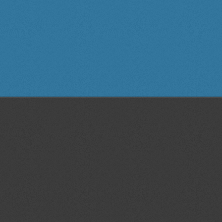
ı,statik,dinamik,plan,proje,kalıp,teknik resim,3D scanner, 3D tarama, 3
 özel,ders, bornova, izmir, web,site, tasarım,grafik, tasarım,katı, modelleme,
ı, teknoloji, sıra,döner, mibzer, seramik rölyef, çizimler, teknik, resim,
, mask,antet,anted, yapımı,ihale, alan, tarama, buca, rölyef, endüstriyel,
mı, tasarımları, değişiklik, modifikasyon,3 boyutlu scanner,3b tasarım
otip | İzmir tasarım |3d katı ve yüzey modelleme İzmir|3d baskı İzmir|3
cı İzmir|3d prototip baskı İzmir |3d printer İzmir |İzmir prototip | İzmir
3d katı ve yüzey modelleme İzmir|3d baskı İzmir|3 boyutlu yazıcı İzmir|3d
kı İzmir |3d printer İzmir |İzmir prototip | İzmir tasarım |3d katı ve yüzey