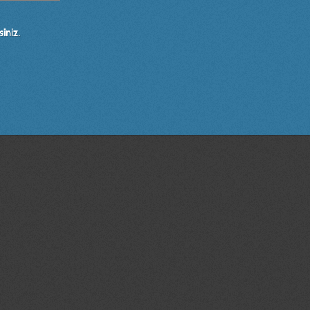
iniz.
, modifiye, makine, teknik, resim, çizim, otomasyon, tarım makinaları tasarım
im, cad,cam, CNC, dik, işlem, merkezi, solidworks,solidcam, autocad,rapidform,
nt,faydalı model, endüstriyel, tasarım,İZMİR, BORNOVA , tırmık , tarım,makinalar
isayarlı,tarasım,ve, üretim,çizimleri, fabrika, modifiye,''imalat resmi'',en, büyük
apları, dünya, maket, maketi, olympos, coffee, machine,dev, kiosk, kiosk tasarı
r|3 boyutlu yazıcı İzmir|3d prototip baskı İzmir |3d printer İzmir |İzmir prot
| İzmir tasarım |3d katı ve yüzey modelleme İzmir|3d baskı İzmir|3 boyutlu yazı
ir|3d prototip baskı İzmir |3d printer İzmir |İzmir prototip | İzmir tasarım |
 ve yüzey modelleme İzmir|3d baskı İzmir|3 boyutlu yazıcı İzmir|3d prototip bas